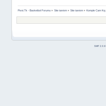
Pivot.Tk - Basketbol Forumu
»
Site tanıtım
»
Site tanıtım
»
Komple Cam Kış 
SMF 2.0.9