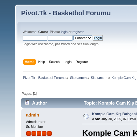
Pivot.Tk - Basketbol Forumu
Welcome,
Guest
. Please
login
or
register
.
Login with username, password and session length
Home
Help
Search
Login
Register
Pivot.Tk - Basketbol Forumu
»
Site tanıtım
»
Site tanıtım
»
Komple Cam Kış 
Pages: [
1
]
Author
Topic: Komple Cam Kış B
Komple Cam Kış Bahçesi
admin
«
on:
July 30, 2025, 07:01:50
Administrator
Sr. Member
Komple Cam Kı