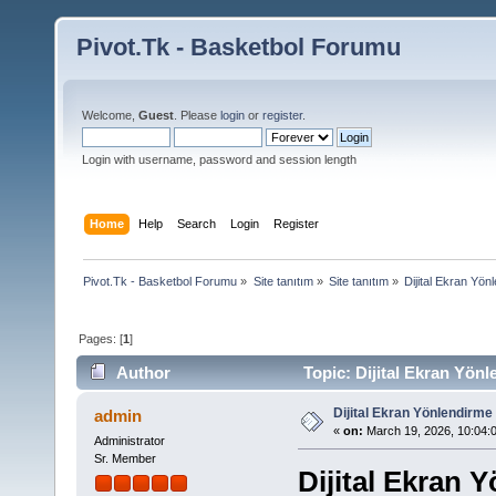
Pivot.Tk - Basketbol Forumu
Welcome,
Guest
. Please
login
or
register
.
Login with username, password and session length
Home
Help
Search
Login
Register
Pivot.Tk - Basketbol Forumu
»
Site tanıtım
»
Site tanıtım
»
Dijital Ekran Yönle
Pages: [
1
]
Author
Topic: Dijital Ekran Yönle
Dijital Ekran Yönlendirme il
admin
«
on:
March 19, 2026, 10:04:
Administrator
Sr. Member
Dijital Ekran Y