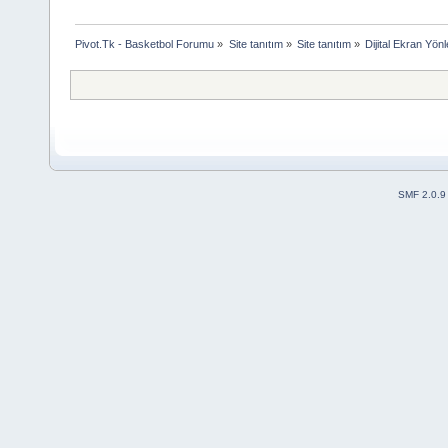
Pivot.Tk - Basketbol Forumu
»
Site tanıtım
»
Site tanıtım
»
Dijital Ekran Yönle
SMF 2.0.9